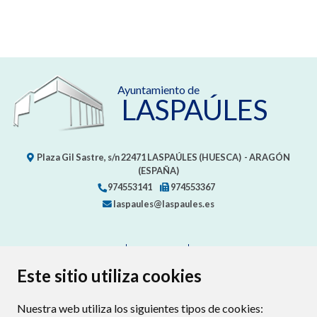
Ayuntamiento de
LASPAÚLES
Plaza Gil Sastre, s/n
22471
LASPAÚLES (HUESCA)
- ARAGÓN
(ESPAÑA)
974553141
974553367
laspaules@laspaules.es
CONTACTO
MAPA WEB
AVISO LEGAL
PROTECCIÓN DE DATOS
ACCESIBILIDAD
Este sitio utiliza cookies
POLÍTICA DE COOKIES
Nuestra web utiliza los siguientes tipos de cookies:
ENLAC