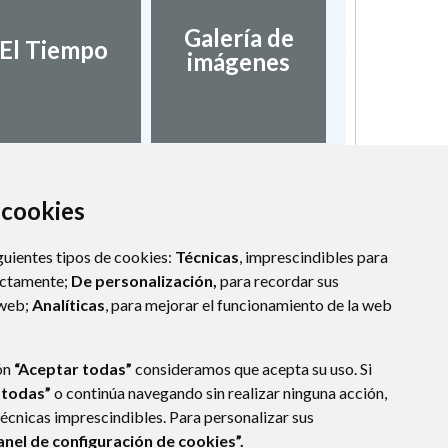
Galería de
Validaci
El Tiempo
imágenes
docume
a cookies
guientes tipos de cookies:
Técnicas
, imprescindibles para
ectamente;
De personalización,
para recordar sus
 web;
Analíticas
, para mejorar el funcionamiento de la web
ón
“Aceptar todas”
consideramos que acepta su uso. Si
 todas”
o continúa navegando sin realizar ninguna acción,
técnicas imprescindibles. Para personalizar sus
anel de configuración de cookies”.