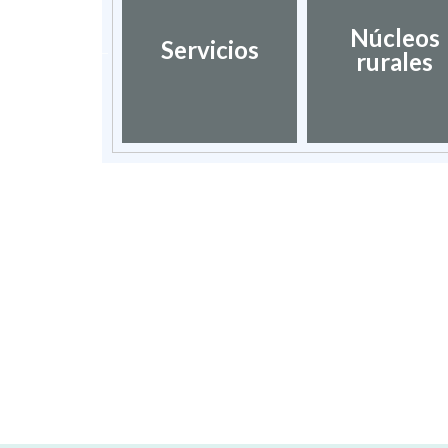
dación de
Núcleos
Servicios
umentos
rurales