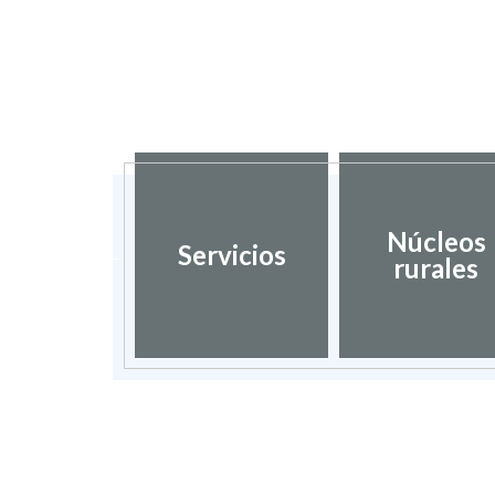
dación de
Núcleos
Servicios
umentos
rurales