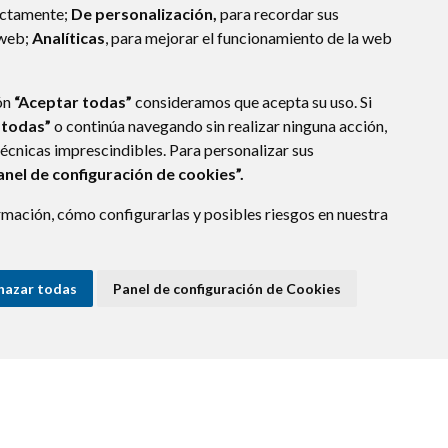
ectamente;
De personalización,
para recordar sus
 web;
Analíticas
, para mejorar el funcionamiento de la web
ón
“Aceptar todas”
consideramos que acepta su uso. Si
 todas”
o continúa navegando sin realizar ninguna acción,
técnicas imprescindibles. Para personalizar sus
anel de configuración de cookies”.
mación, cómo configurarlas y posibles riesgos en nuestra
(ESPAÑA)
hazar todas
Panel de configuración de Cookies
E DATOS
ACCESIBILIDAD
POLÍTICA DE COOKIES
ENLACE EXTERNO A