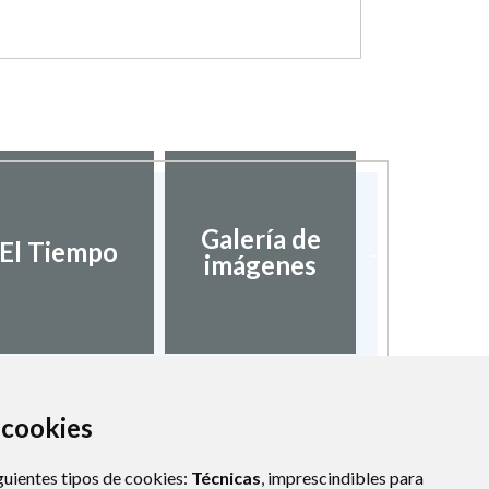
Galería de
Validaci
El Tiempo
imágenes
docume
a cookies
guientes tipos de cookies:
Técnicas
, imprescindibles para