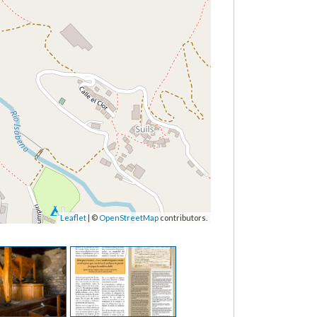
Leaflet
| ©
OpenStreetMap
contributors.