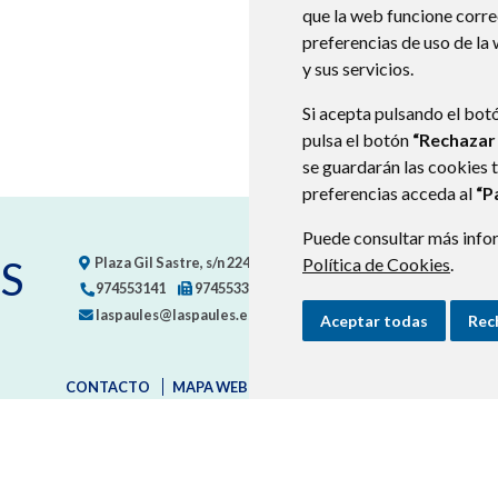
que la web funcione corr
preferencias de uso de la
y sus servicios.
Si acepta pulsando el bot
pulsa el botón
“Rechazar
se guardarán las cookies 
preferencias acceda al
“P
Puede consultar más infor
S
Plaza Gil Sastre, s/n
22471
LASPAÚLES (HUESCA)
Política de Cookies
- ARAGÓN
.
974553141
974553367
laspaules@laspaules.es
Aceptar todas
Rec
CONTACTO
MAPA WEB
AVISO LEGAL
PROTECCIÓN D