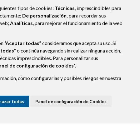
guientes tipos de cookies:
Técnicas
, imprescindibles para
ectamente;
De personalización,
para recordar sus
 web;
Analíticas
, para mejorar el funcionamiento de la web
ón
“Aceptar todas”
consideramos que acepta su uso. Si
 todas”
o continúa navegando sin realizar ninguna acción,
técnicas imprescindibles. Para personalizar sus
anel de configuración de cookies”.
mación, cómo configurarlas y posibles riesgos en nuestra
(ESPAÑA)
hazar todas
Panel de configuración de Cookies
E DATOS
ACCESIBILIDAD
POLÍTICA DE COOKIES
ENLACE EXTERNO A