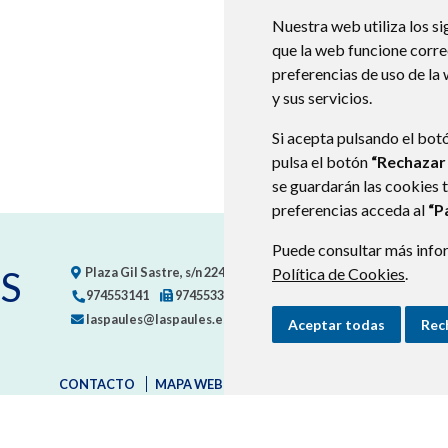
Nuestra web utiliza los si
que la web funcione corr
preferencias de uso de la
y sus servicios.
Si acepta pulsando el bot
pulsa el botón
“Rechazar
se guardarán las cookies 
preferencias acceda al
“P
Puede consultar más infor
S
Plaza Gil Sastre, s/n
22471
LASPAÚLES (HUESCA)
Política de Cookies
- ARAGÓN
.
974553141
974553367
laspaules@laspaules.es
Aceptar todas
Rec
CONTACTO
MAPA WEB
AVISO LEGAL
PROTECCIÓN D