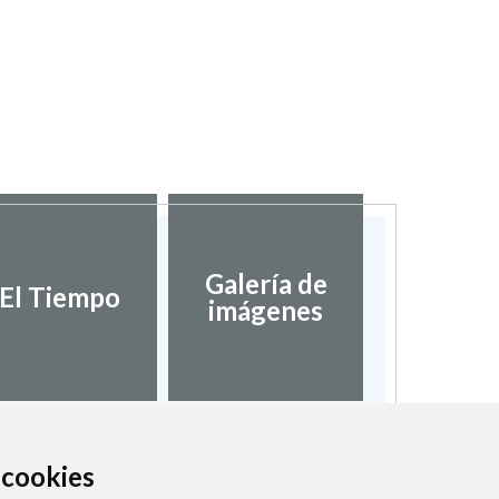
Galería de
Validaci
El Tiempo
imágenes
docume
a cookies