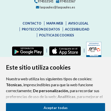
974553141
974553367
laspaules@laspaules.es
CONTACTO
MAPA WEB
AVISO LEGAL
PROTECCIÓN DE DATOS
ACCESIBILIDAD
POLÍTICA DE COOKIES
ENLAC
Este sitio utiliza cookies
Nuestra web utiliza los siguientes tipos de cookies:
Técnicas
, imprescindibles para que la web funcione
correctamente;
De personalización,
para recordar sus
preferencias de uso de la web;
Analíticas
, para mejorar el
funcionamiento de la web y sus servicios.
Aceptar todas