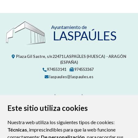
Ayuntamiento de
LASPAÚLES
Plaza Gil Sastre, s/n
22471
LASPAÚLES (HUESCA)
- ARAGÓN
(ESPAÑA)
974553141
974553367
laspaules@laspaules.es
CONTACTO
MAPA WEB
AVISO LEGAL
PROTECCIÓN DE DATOS
ACCESIBILIDAD
Este sitio utiliza cookies
POLÍTICA DE COOKIES
Nuestra web utiliza los siguientes tipos de cookies:
ENLAC
Técnicas
, imprescindibles para que la web funcione
correctamente;
De personalización,
para recordar sus