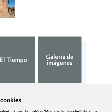
Galería de
Validaci
El Tiempo
imágenes
docume
a cookies
guientes tipos de cookies:
Técnicas
, imprescindibles para