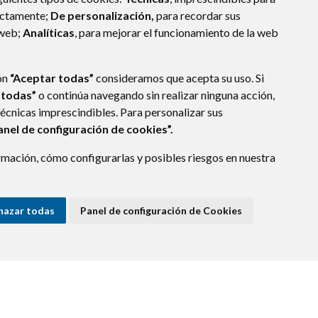
ectamente;
De personalización,
para recordar sus
 web;
Analíticas
, para mejorar el funcionamiento de la web
ón
“Aceptar todas”
consideramos que acepta su uso. Si
 todas”
o continúa navegando sin realizar ninguna acción,
técnicas imprescindibles. Para personalizar sus
anel de configuración de cookies”.
mación, cómo configurarlas y posibles riesgos en nuestra
(ESPAÑA)
hazar todas
Panel de configuración de Cookies
E DATOS
ACCESIBILIDAD
POLÍTICA DE COOKIES
ENLACE EXTERNO A