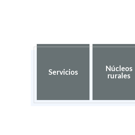
dación de
Núcleos
Servicios
umentos
rurales