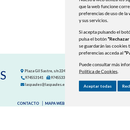
que la web funcione corr
preferencias de uso de la
y sus servicios.
Si acepta pulsando el bot
pulsa el botón
“Rechazar
se guardarán las cookies 
preferencias acceda al
“P
Puede consultar más infor
S
Plaza Gil Sastre, s/n
22471
LASPAÚLES (HUESCA)
Política de Cookies
- ARAGÓN
.
974553141
974553367
laspaules@laspaules.es
Aceptar todas
Rec
CONTACTO
MAPA WEB
AVISO LEGAL
PROTECCIÓN D