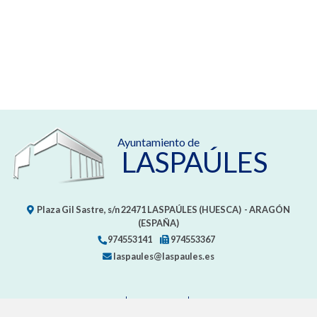
Ayuntamiento de
LASPAÚLES
Plaza Gil Sastre, s/n
22471
LASPAÚLES (HUESCA)
- ARAGÓN
(ESPAÑA)
974553141
974553367