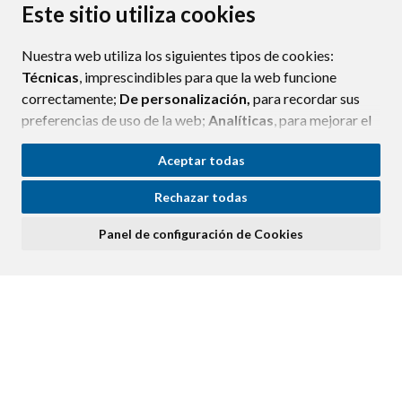
laspaules@laspaules.es
Este sitio utiliza cookies
Nuestra web utiliza los siguientes tipos de cookies:
CONTACTO
MAPA WEB
AVISO LEGAL
Técnicas
, imprescindibles para que la web funcione
PROTECCIÓN DE DATOS
ACCESIBILIDAD
correctamente;
De personalización,
para recordar sus
POLÍTICA DE COOKIES
preferencias de uso de la web;
Analíticas
, para mejorar el
ENLAC
funcionamiento de la web y sus servicios.
Aceptar todas
Si acepta pulsando el botón
“Aceptar todas”
Rechazar todas
consideramos que acepta su uso. Si pulsa el botón
“Rechazar todas”
o continúa navegando sin realizar
Panel de configuración de Cookies
ninguna acción, se guardarán las cookies técnicas
imprescindibles. Para personalizar sus preferencias
acceda al
“Panel de configuración de cookies”.
Puede consultar más información, cómo configurarlas y
posibles riesgos en nuestra
Política de Cookies
.