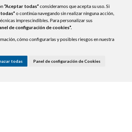
ón
“Aceptar todas”
consideramos que acepta su uso. Si
 todas”
o continúa navegando sin realizar ninguna acción,
técnicas imprescindibles. Para personalizar sus
anel de configuración de cookies”.
mación, cómo configurarlas y posibles riesgos en nuestra
(ESPAÑA)
hazar todas
Panel de configuración de Cookies
E DATOS
ACCESIBILIDAD
POLÍTICA DE COOKIES
ENLACE EXTERNO A