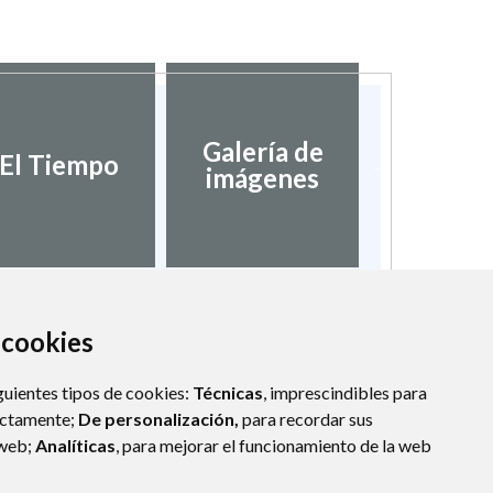
Galería de
Validaci
El Tiempo
imágenes
docume
a cookies
guientes tipos de cookies:
Técnicas
, imprescindibles para
ectamente;
De personalización,
para recordar sus
 web;
Analíticas
, para mejorar el funcionamiento de la web