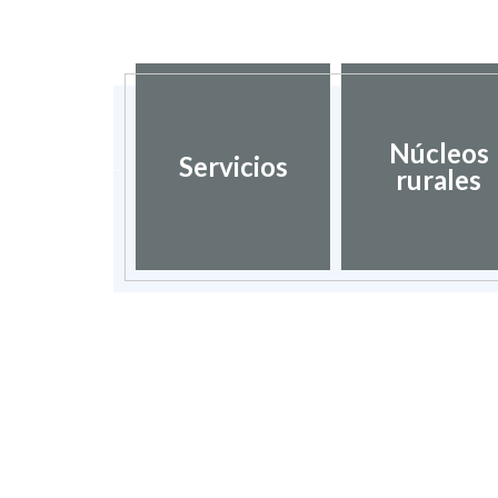
dación de
Núcleos
Servicios
umentos
rurales