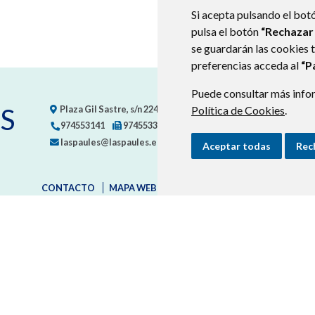
Si acepta pulsando el bot
pulsa el botón
“Rechazar
se guardarán las cookies 
preferencias acceda al
“P
Puede consultar más infor
S
Plaza Gil Sastre, s/n
22471
LASPAÚLES (HUESCA)
- ARAGÓN
Política de Cookies
.
974553141
974553367
laspaules@laspaules.es
Aceptar todas
Rec
CONTACTO
MAPA WEB
AVISO LEGAL
PROTECCIÓN D