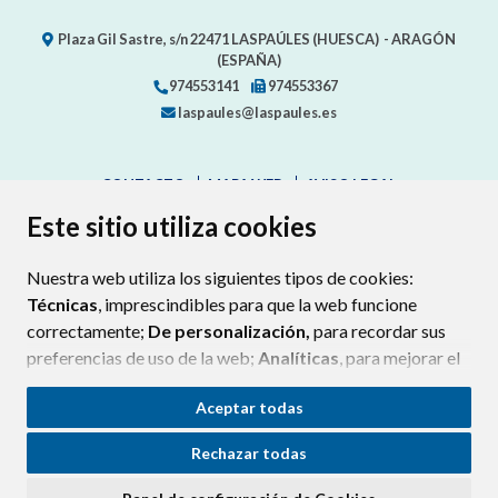
Plaza Gil Sastre, s/n
22471
LASPAÚLES (HUESCA)
- ARAGÓN
(ESPAÑA)
974553141
974553367
laspaules@laspaules.es
CONTACTO
MAPA WEB
AVISO LEGAL
PROTECCIÓN DE DATOS
ACCESIBILIDAD
Este sitio utiliza cookies
POLÍTICA DE COOKIES
Nuestra web utiliza los siguientes tipos de cookies:
ENLAC
Técnicas
, imprescindibles para que la web funcione
correctamente;
De personalización,
para recordar sus
preferencias de uso de la web;
Analíticas
, para mejorar el
funcionamiento de la web y sus servicios.
Aceptar todas
Si acepta pulsando el botón
“Aceptar todas”
Rechazar todas
consideramos que acepta su uso. Si pulsa el botón
“Rechazar todas”
o continúa navegando sin realizar