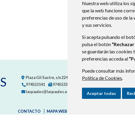
Nuestra web utiliza los si
que la web funcione corr
preferencias de uso de la
y sus servicios.
Si acepta pulsando el bot
pulsa el botón
“Rechazar
se guardarán las cookies 
preferencias acceda al
“P
Puede consultar más infor
S
Plaza Gil Sastre, s/n
22471
LASPAÚLES (HUESCA)
Política de Cookies
- ARAGÓN
.
974553141
974553367
laspaules@laspaules.es
Aceptar todas
Rec
CONTACTO
MAPA WEB
AVISO LEGAL
PROTECCIÓN D