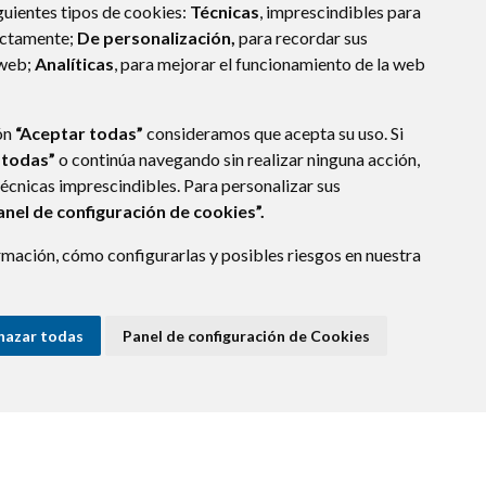
guientes tipos de cookies:
Técnicas
, imprescindibles para
ectamente;
De personalización,
para recordar sus
 web;
Analíticas
, para mejorar el funcionamiento de la web
ón
“Aceptar todas”
consideramos que acepta su uso. Si
 todas”
o continúa navegando sin realizar ninguna acción,
técnicas imprescindibles. Para personalizar sus
anel de configuración de cookies”.
mación, cómo configurarlas y posibles riesgos en nuestra
(ESPAÑA)
hazar todas
Panel de configuración de Cookies
E DATOS
ACCESIBILIDAD
POLÍTICA DE COOKIES
ENLACE EXTERNO A