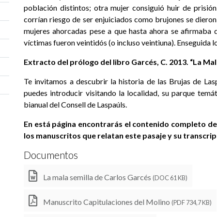
población distintos; otra mujer consiguió huir de prisi
corrían riesgo de ser enjuiciados como brujones se diero
mujeres ahorcadas pese a que hasta ahora se afirmaba q
víctimas fueron veintidós (o incluso veintiuna). Enseguida lo
Extracto del prólogo del libro Garcés, C. 2013. “La Mal
Te invitamos a descubrir la historia de las Brujas de Las
puedes introducir visitando la localidad, su parque temát
bianual del Consell de Laspaúls.
En está página encontrarás el contenido completo de
los manuscritos que relatan este pasaje y su transcrip
Documentos
La mala semilla de Carlos Garcés
(DOC 61 KB)
Manuscrito Capitulaciones del Molino
(PDF 734,7 KB)