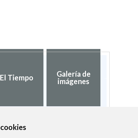
Galería de
Validaci
El Tiempo
imágenes
docume
a cookies