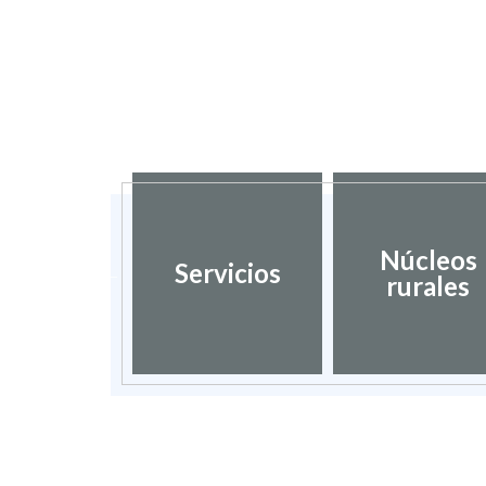
dación de
Núcleos
Servicios
umentos
rurales