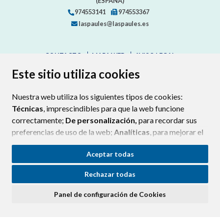
(ESPAÑA)
974553141
974553367
laspaules@laspaules.es
CONTACTO
MAPA WEB
AVISO LEGAL
PROTECCIÓN DE DATOS
ACCESIBILIDAD
Este sitio utiliza cookies
POLÍTICA DE COOKIES
Nuestra web utiliza los siguientes tipos de cookies:
ENLAC
Técnicas
, imprescindibles para que la web funcione
correctamente;
De personalización,
para recordar sus
preferencias de uso de la web;
Analíticas
, para mejorar el
funcionamiento de la web y sus servicios.
Aceptar todas
Si acepta pulsando el botón
“Aceptar todas”
Rechazar todas
consideramos que acepta su uso. Si pulsa el botón
“Rechazar todas”
o continúa navegando sin realizar
Panel de configuración de Cookies
ninguna acción, se guardarán las cookies técnicas
imprescindibles. Para personalizar sus preferencias