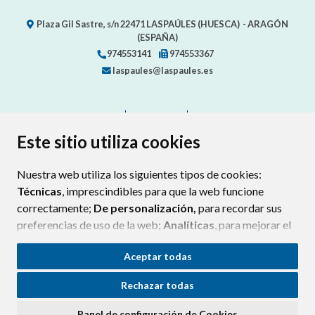
Plaza Gil Sastre, s/n
22471
LASPAÚLES (HUESCA)
- ARAGÓN
(ESPAÑA)
974553141
974553367
laspaules@laspaules.es
CONTACTO
MAPA WEB
AVISO LEGAL
PROTECCIÓN DE DATOS
ACCESIBILIDAD
Este sitio utiliza cookies
POLÍTICA DE COOKIES
Nuestra web utiliza los siguientes tipos de cookies:
ENLAC
Técnicas
, imprescindibles para que la web funcione
correctamente;
De personalización,
para recordar sus
preferencias de uso de la web;
Analíticas
, para mejorar el
funcionamiento de la web y sus servicios.
Aceptar todas
Si acepta pulsando el botón
“Aceptar todas”
Rechazar todas
consideramos que acepta su uso. Si pulsa el botón
“Rechazar todas”
o continúa navegando sin realizar
Panel de configuración de Cookies