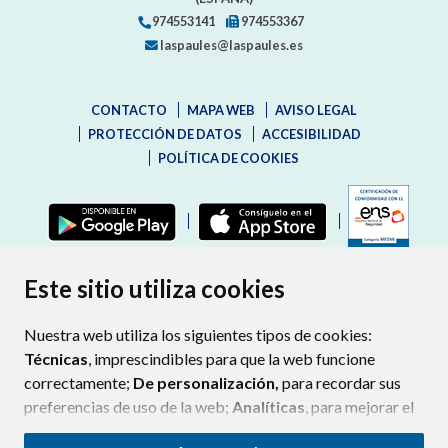
974553141
974553367
laspaules@laspaules.es
CONTACTO
MAPA WEB
AVISO LEGAL
PROTECCIÓN DE DATOS
ACCESIBILIDAD
POLÍTICA DE COOKIES
ENLAC
Este sitio utiliza cookies
Nuestra web utiliza los siguientes tipos de cookies:
Técnicas
, imprescindibles para que la web funcione
correctamente;
De personalización,
para recordar sus
preferencias de uso de la web;
Analíticas
, para mejorar el
funcionamiento de la web y sus servicios.