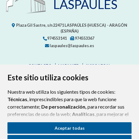
LASPAÚLES
Plaza Gil Sastre, s/n
22471
LASPAÚLES (HUESCA)
- ARAGÓN
(ESPAÑA)
974553141
974553367
laspaules@laspaules.es
CONTACTO
MAPA WEB
AVISO LEGAL
PROTECCIÓN DE DATOS
ACCESIBILIDAD
Este sitio utiliza cookies
POLÍTICA DE COOKIES
Nuestra web utiliza los siguientes tipos de cookies:
ENLAC
Técnicas
, imprescindibles para que la web funcione
correctamente;
De personalización,
para recordar sus
preferencias de uso de la web;
Analíticas
, para mejorar el
funcionamiento de la web y sus servicios.
Aceptar todas
Si acepta pulsando el botón
“Aceptar todas”