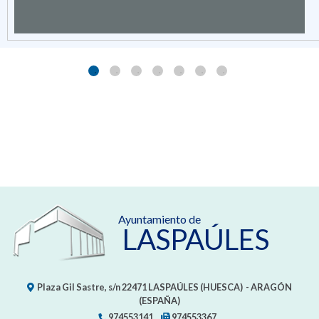
Ayuntamiento de
LASPAÚLES
Plaza Gil Sastre, s/n
22471
LASPAÚLES (HUESCA)
- ARAGÓN
(ESPAÑA)
974553141
974553367