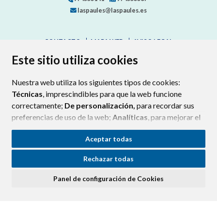
laspaules@laspaules.es
CONTACTO
MAPA WEB
AVISO LEGAL
PROTECCIÓN DE DATOS
ACCESIBILIDAD
Este sitio utiliza cookies
POLÍTICA DE COOKIES
Nuestra web utiliza los siguientes tipos de cookies:
ENLAC
Técnicas
, imprescindibles para que la web funcione
correctamente;
De personalización,
para recordar sus
preferencias de uso de la web;
Analíticas
, para mejorar el
funcionamiento de la web y sus servicios.
Aceptar todas
Si acepta pulsando el botón
“Aceptar todas”
Rechazar todas
consideramos que acepta su uso. Si pulsa el botón
“Rechazar todas”
o continúa navegando sin realizar
Panel de configuración de Cookies
ninguna acción, se guardarán las cookies técnicas
imprescindibles. Para personalizar sus preferencias
acceda al
“Panel de configuración de cookies”.