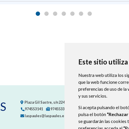
Este sitio utiliz
Nuestra web utiliza los si
que la web funcione corr
preferencias de uso de la
y sus servicios.
S
Plaza Gil Sastre, s/n
22471
LASPAÚLES (HUESCA)
- ARAGÓN
Si acepta pulsando el bot
974553141
974553367
pulsa el botón
“Rechazar
laspaules@laspaules.es
se guardarán las cookies 
preferencias acceda al
“P