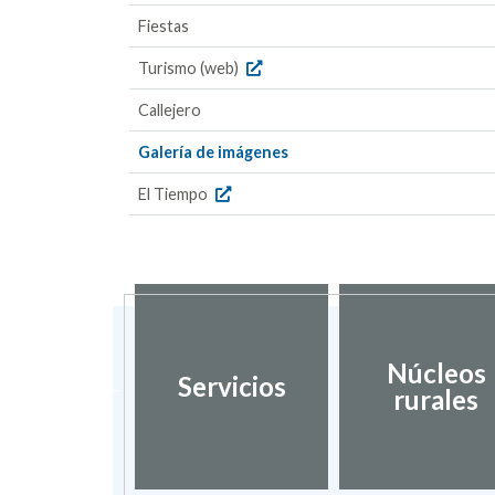
Fiestas
Turismo (web)
Callejero
Galería de imágenes
El Tiempo
dación de
Núcleos
Servicios
umentos
rurales