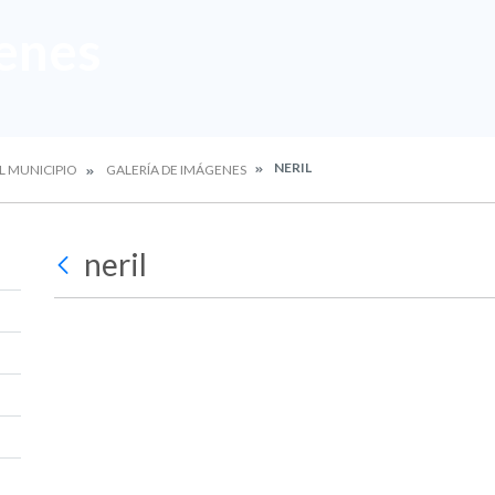
enes
NERIL
L MUNICIPIO
GALERÍA DE IMÁGENES
neril