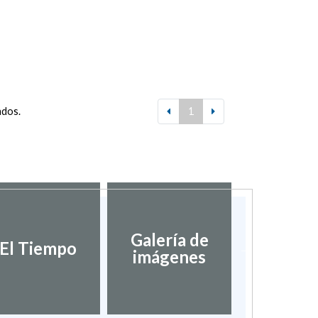
ados.
1
Galería de
Validaci
El Tiempo
imágenes
docume