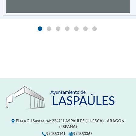
Ayuntamiento de
LASPAÚLES
Plaza Gil Sastre, s/n
22471
LASPAÚLES (HUESCA)
- ARAGÓN
(ESPAÑA)
974553141
974553367