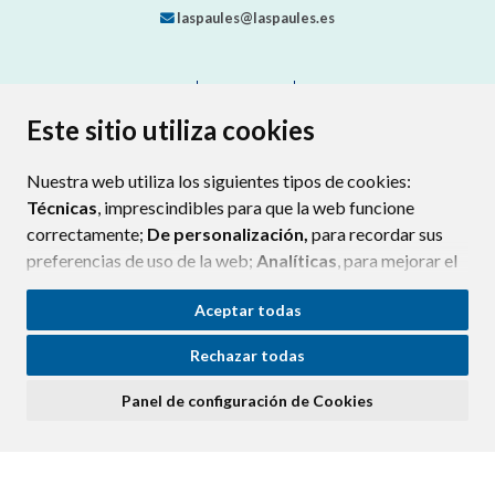
laspaules@laspaules.es
CONTACTO
MAPA WEB
AVISO LEGAL
PROTECCIÓN DE DATOS
ACCESIBILIDAD
Este sitio utiliza cookies
POLÍTICA DE COOKIES
Nuestra web utiliza los siguientes tipos de cookies:
ENLAC
Técnicas
, imprescindibles para que la web funcione
correctamente;
De personalización,
para recordar sus
preferencias de uso de la web;
Analíticas
, para mejorar el
funcionamiento de la web y sus servicios.
Aceptar todas
Si acepta pulsando el botón
“Aceptar todas”
Rechazar todas
consideramos que acepta su uso. Si pulsa el botón
“Rechazar todas”
o continúa navegando sin realizar
Panel de configuración de Cookies
ninguna acción, se guardarán las cookies técnicas
imprescindibles. Para personalizar sus preferencias
acceda al
“Panel de configuración de cookies”.