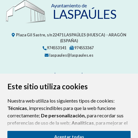
Ayuntamiento de
LASPAÚLES
Plaza Gil Sastre, s/n
22471
LASPAÚLES (HUESCA)
- ARAGÓN
(ESPAÑA)
974553141
974553367
laspaules@laspaules.es
CONTACTO
MAPA WEB
AVISO LEGAL
PROTECCIÓN DE DATOS
ACCESIBILIDAD
Este sitio utiliza cookies
POLÍTICA DE COOKIES
Nuestra web utiliza los siguientes tipos de cookies:
ENLAC
Técnicas
, imprescindibles para que la web funcione
correctamente;
De personalización,
para recordar sus
preferencias de uso de la web;
Analíticas
, para mejorar el
funcionamiento de la web y sus servicios.
Aceptar todas