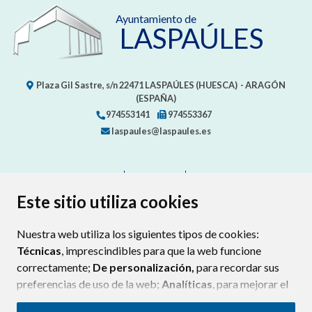
Ayuntamiento de
LASPAÚLES
Plaza Gil Sastre, s/n
22471
LASPAÚLES (HUESCA)
- ARAGÓN
(ESPAÑA)
974553141
974553367
laspaules@laspaules.es
CONTACTO
MAPA WEB
AVISO LEGAL
PROTECCIÓN DE DATOS
ACCESIBILIDAD
Este sitio utiliza cookies
POLÍTICA DE COOKIES
Nuestra web utiliza los siguientes tipos de cookies:
ENLAC
Técnicas
, imprescindibles para que la web funcione
correctamente;
De personalización,
para recordar sus
preferencias de uso de la web;
Analíticas
, para mejorar el
funcionamiento de la web y sus servicios.