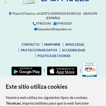
Plaza Gil Sastre, s/n
22471
LASPAÚLES (HUESCA)
- ARAGÓN
(ESPAÑA)
974553141
974553367
laspaules@laspaules.es
CONTACTO
MAPA WEB
AVISO LEGAL
PROTECCIÓN DE DATOS
ACCESIBILIDAD
POLÍTICA DE COOKIES
ENLAC
Este sitio utiliza cookies
Nuestra web utiliza los siguientes tipos de cookies:
Técnicas
, imprescindibles para que la web funcione