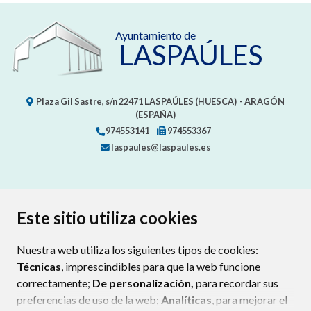
Ayuntamiento de
LASPAÚLES
Plaza Gil Sastre, s/n
22471
LASPAÚLES (HUESCA)
- ARAGÓN
(ESPAÑA)
974553141
974553367
laspaules@laspaules.es
CONTACTO
MAPA WEB
AVISO LEGAL
PROTECCIÓN DE DATOS
ACCESIBILIDAD
Este sitio utiliza cookies
POLÍTICA DE COOKIES
Nuestra web utiliza los siguientes tipos de cookies:
ENLAC
Técnicas
, imprescindibles para que la web funcione
correctamente;
De personalización,
para recordar sus
preferencias de uso de la web;
Analíticas
, para mejorar el