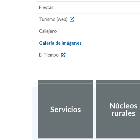
Fiestas
Turismo (web)
Callejero
Galería de imágenes
El Tiempo
dación de
Núcleos
Servicios
umentos
rurales