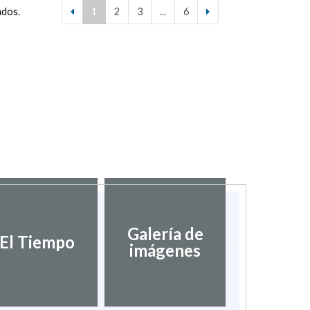
ados.
1
2
3
...
6
Galería de
Validaci
El Tiempo
imágenes
docume