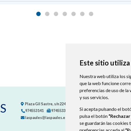
Este sitio utiliz
Nuestra web utiliza los si
que la web funcione corr
preferencias de uso de la
y sus servicios.
S
Plaza Gil Sastre, s/n
22471
LASPAÚLES (HUESCA)
- ARAGÓN
Si acepta pulsando el bot
974553141
974553367
pulsa el botón
“Rechazar
laspaules@laspaules.es
se guardarán las cookies 
preferencias acceda al
“P