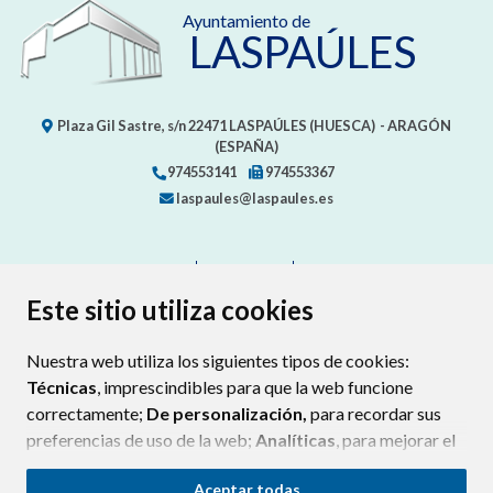
Ayuntamiento de
LASPAÚLES
Plaza Gil Sastre, s/n
22471
LASPAÚLES (HUESCA)
- ARAGÓN
(ESPAÑA)
974553141
974553367
laspaules@laspaules.es
CONTACTO
MAPA WEB
AVISO LEGAL
PROTECCIÓN DE DATOS
ACCESIBILIDAD
Este sitio utiliza cookies
POLÍTICA DE COOKIES
Nuestra web utiliza los siguientes tipos de cookies:
ENLAC
Técnicas
, imprescindibles para que la web funcione
correctamente;
De personalización,
para recordar sus
preferencias de uso de la web;
Analíticas
, para mejorar el
funcionamiento de la web y sus servicios.
Aceptar todas