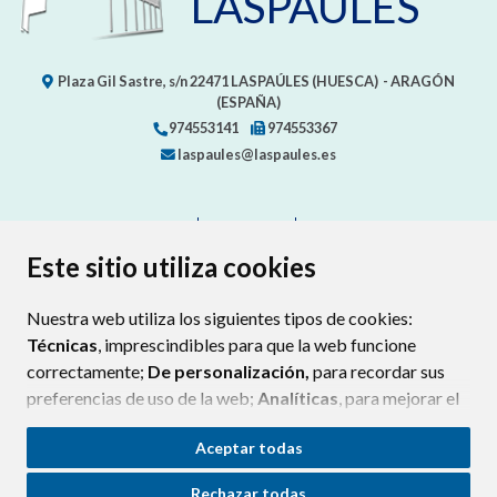
LASPAÚLES
Plaza Gil Sastre, s/n
22471
LASPAÚLES (HUESCA)
- ARAGÓN
(ESPAÑA)
974553141
974553367
laspaules@laspaules.es
CONTACTO
MAPA WEB
AVISO LEGAL
PROTECCIÓN DE DATOS
ACCESIBILIDAD
Este sitio utiliza cookies
POLÍTICA DE COOKIES
Nuestra web utiliza los siguientes tipos de cookies:
ENLAC
Técnicas
, imprescindibles para que la web funcione
correctamente;
De personalización,
para recordar sus
preferencias de uso de la web;
Analíticas
, para mejorar el
funcionamiento de la web y sus servicios.
Aceptar todas
Si acepta pulsando el botón
“Aceptar todas”
Rechazar todas
consideramos que acepta su uso. Si pulsa el botón