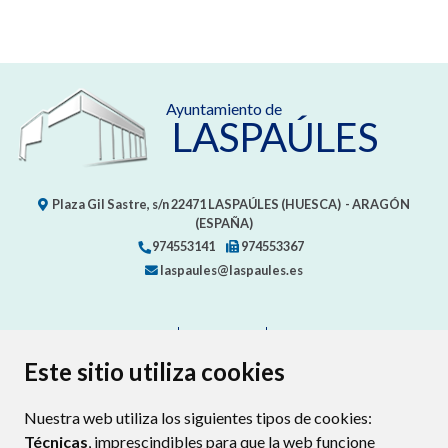
Ayuntamiento de
LASPAÚLES
Plaza Gil Sastre, s/n
22471
LASPAÚLES (HUESCA)
- ARAGÓN
(ESPAÑA)
974553141
974553367
laspaules@laspaules.es
CONTACTO
MAPA WEB
AVISO LEGAL
PROTECCIÓN DE DATOS
ACCESIBILIDAD
Este sitio utiliza cookies
POLÍTICA DE COOKIES
Nuestra web utiliza los siguientes tipos de cookies:
ENLAC
Técnicas
, imprescindibles para que la web funcione